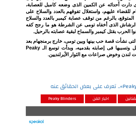
 دارت أحداثه عن الكمين الذى وضعه كامبل للعصابة،
م للقضاء عليهم، واستغلال تفوقهم بالعدد والسلاح على
المتوقع، بالرغم من توقف عصابة كيمبر بالعدد والسلاح
اح الرشاش الذى أخفاه تومى عن الشرطة هو ما رجح كفه
حوا الحرب بقتل كيمبر والسماح لبقية عصابته بالرحيل.
لتى نشأت قصة حب بينها وبين تومى، خارج برمنجهام بعد
إطلاقها النيران على المحقق كامبل وتسببها فى إصابته بقدميه، وبدأت توسع الـ Peaky
فنانين
اخبار الفن
Peaky Blinders