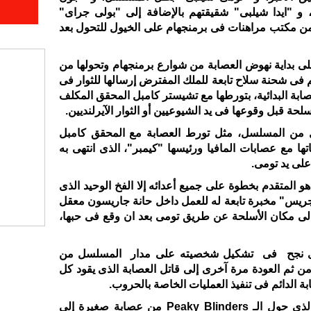
و "ايدا شيلبى" شقيقتهم بالإضافة إلى "بولى جراى"
 من مكتب مراهنات فى برمنجهام على الخيول للتحول بعد
 بداية نهوض العصابة من شوارع برمنجهام وتحولها من
فى شحنة سلاح تابعة للملك المفترض إرسالها للثوار فى
عصابة البدائية، بتورطها مع تشيستر كامبل المحقق المكلف
حة قبل وقوعها فى يد الشيوعيين أو الثوار الآيرلنديين.
ل من المسلسل، مثل تورط العصابة مع المحقق كامبل
ها مع عصابات المافيا ورئيسها "كيمبر"، الذى انتهى به
على يد تومى.
 المتقدم بخطوة على جميع أعدائه إلا الفخ الوحيد الذى
ريس" مخبرة تابعة له للعمل داخل حانة جاريسون معقل
لى مكان الأسلحة عن طريق تومى بعد ان وقع فى حبها،
الذى نجح فى تشكيل شخصيته على مدار المسلسل من
 ثم العودة مرة آخرى إلى قاتل العصابة الذى يقود كل
 الدائم فى تنفيذ العمليات الخاصة بالحروب.
آخر مشهد فى الموسم الأول هو الذى حول الـ Peaky Blinders من عصابة صغيرة إلى