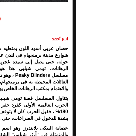
آسر أحمد
حصان عربى أسود اللون يمتطيه شا
شوارع مدينة برمنجهام فى لندن عق
حوله، حتى يصل إلى سيدة غجرية
الرهانات، تومى شيلبى هذا ه
مسلسل ders
العائلات المحيطة به فى برمنجهام، 
والاهتمام بمكتب الرهانات الخاص به
يتناول المسلسل قصة تومى شيلبى
الحرب العالمية الأولى كفرد حفر
180% ، فقبل الحرب كان لا يت
بشدة للدخول فى الصراعات، حتى و
والمتمثلة فى "آرثر شيلبى" الش