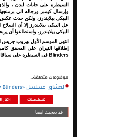
السيطرة على حانات لندن ، والذى
وإرسال كيمبر ورجاله الى برمنجها
البيكى بيلايندرز، ولكن حدث عكس 
عل البيكى بيلايندرز إلا أن السل
البيكى بيلايندرز، واستطاعوا أن يرب
انتهى الموسم الأول بهروب جريس ا
Blinders فى السيطرة على سباقات لندن وخوض صراعات مع الثوار الأيرلنديين.
موضوعات متعلقة..
لعشاق مسلسل «Peaky Blinders».. تعرف على بعض الحقائق عنه
مسلسلات
اخبار ال
قد يعجبك ايضا