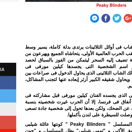
Peaky Blinders
ب فى أوائل الثلاثينات يرتدى بدلة كاملة، يسير وسط
ب الحرب العالمية الأولى، يتحاشاه الجميع ويهرعون من
 تضيف إليه السحر ليتمكن من الفوز بالسباق لحصد
و اسم الشخصية التى يجسدها كيلين مورفى فى
IA
Peaky Blin ، وهو ذلك الشاب الثلاثينى الذى يحاول الدخول فى صراعات بين
ويحاول شقيقه الكبير آرثر إبعاده عنها لتجنب المشاكل،
م.
 الذى يجسده الفنان كيلين مورفى قبل مشاركته فى
 أنفاق فى فرنسا، إلا أن الحرب غيرت شخصيته بنسبة
وقف عن الضحك، ولكن بعدها تحول إلى شخصية جادة تسعى
صلت للسيطرة على لندن بأكملها.
عصابة البيكى بلايندرز وهو اسم المسلسل " Peaky Blinders " كونتها عائلة شيلبى
قيق الأكبر، و "تومى شيلبى" بطل المسلسل، و "جون