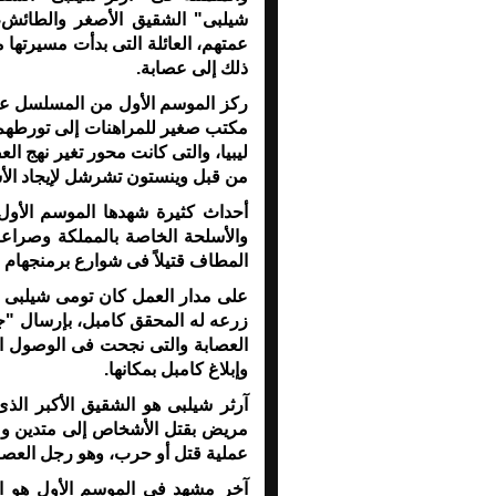
شيلبى" الشقيق الأصغر والطائش، 
عمتهم، العائلة التى بدأت مسيرتها
ذلك إلى عصابة.
ركز الموسم الأول من المسلسل على
مكتب صغير للمراهنات إلى تورطهم 
ليبيا، والتى كانت محور تغير نهج ال
من قبل وينستون تشرشل لإيجاد الأسل
أحداث كثيرة شهدها الموسم الأو
والأسلحة الخاصة بالمملكة وصراعات
المطاف قتيلاً فى شوارع برمنجهام 
على مدار العمل كان تومى شيلبى هو
زرعه له المحقق كامبل، بإرسال "ج
العصابة والتى نجحت فى الوصول ا
وإبلاغ كامبل بمكانها.
آرثر شيلبى هو الشقيق الأكبر 
مريض بقتل الأشخاص إلى متدين ومن
عملية قتل أو حرب، وهو رجل العصابة