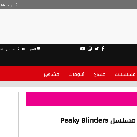
أعلن معانا
السبت، 08، أغسطس، 2026
مسلسلات
مسرح
ألبومات
مشاهير
Peaky Blinde