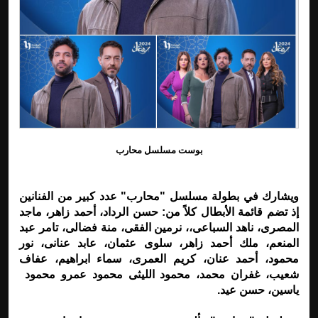
بوست مسلسل محارب
ويشارك في بطولة مسلسل "محارب" عدد كبير من الفنانين
إذ تضم قائمة الأبطال كلاً من: حسن الرداد، أحمد زاهر، ماجد
المصرى، ناهد السباعى،، نرمين الفقى، منة فضالى، تامر عبد
المنعم، ملك أحمد زاهر، سلوى عثمان، عابد عنانى، نور
محمود، أحمد عنان، كريم العمرى، سماء ابراهيم، عفاف
شعيب، غفران محمد، محمود الليثى محمود عمرو محمود
ياسين، حسن عيد.