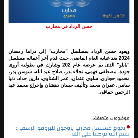
حسن الرداد في محارب
ويعود حسن الرداد بمسلسل "محارب" إلى دراما رمضان
2024 بعد غيابه العام الماضى، حيث قدم آخر أعماله مسلسل
"بابلو" الذى تم عرضه عام 202 وشارك في بطولته أروى
جودة، مصطفى فهمى، نجلاء بدر، صلاح عبد الله، سوسن بدر،
محمود حجازى، سلوى عثمان، عمر الشناوى، دارين حداد، دنيا
سامى، غفران محمد وتأليف حسان دهشان وإخراج محمد عبد
الرحمن حماقى.
موضوعات متعلقة..
نجوم مسلسل محارب يروجون للبرومو الرسمى:
بسم الله توكلنا على الله