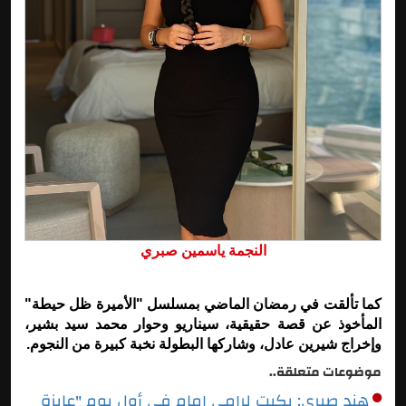
النجمة ياسمين صبري
كما تألقت في رمضان الماضي بمسلسل "الأميرة ظل حيطة"
المأخوذ عن قصة حقيقية، سيناريو وحوار محمد سيد بشير،
وإخراج شيرين عادل، وشاركها البطولة نخبة كبيرة من النجوم.
موضوعات متعلقة..
هند صبري: بكيت لرامي إمام في أول يوم "عايزة