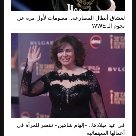
لعشاق أبطال المصارعة.. معلومات لأول مرة عن
نجوم الـ WWE
فى عيد ميلادها.. «إلهام شاهين» تنتصر للمرأة فى
أعمالها السينمائية