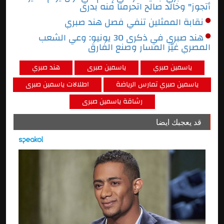
أتجوز" وخالد صالح اتحرمنا منه بدرى
نقابة الممثلين تنفي فصل هند صبري
هند صبري في ذكرى 30 يونيو: وعي الشعب
المصري غيّر المسار وصنع الفارق
ياسمين صبري
ياسمين صبرى
هند صبري
ياسمين صبري تمارس الرياضة
اطلالات ياسمين صبرى
رشاقة ياسمين صبرى
قد يعجبك ايضا