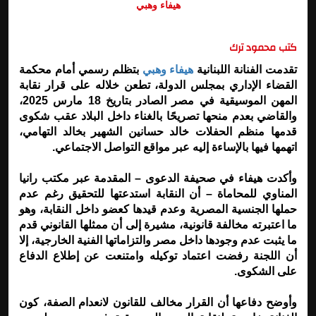
هيفاء وهبي
كتب محمود ترك
تقدمت الفنانة اللبنانية
هيفاء وهبي
بتظلم رسمي أمام محكمة
القضاء الإداري بمجلس الدولة، تطعن خلاله على قرار نقابة
المهن الموسيقية في مصر الصادر بتاريخ 18 مارس 2025،
والقاضي بعدم منحها تصريحًا بالغناء داخل البلاد عقب شكوى
قدمها منظم الحفلات خالد حسانين الشهير بخالد التهامي،
اتهمها فيها بالإساءة إليه عبر مواقع التواصل الاجتماعي.
وأكدت هيفاء في صحيفة الدعوى – المقدمة عبر مكتب رانيا
المناوي للمحاماة – أن النقابة استدعتها للتحقيق رغم عدم
حملها الجنسية المصرية وعدم قيدها كعضو داخل النقابة، وهو
ما اعتبرته مخالفة قانونية، مشيرة إلى أن ممثلها القانوني قدم
ما يثبت عدم وجودها داخل مصر والتزاماتها الفنية الخارجية، إلا
أن اللجنة رفضت اعتماد توكيله وامتنعت عن إطلاع الدفاع
على الشكوى.
وأوضح دفاعها أن القرار مخالف للقانون لانعدام الصفة، كون