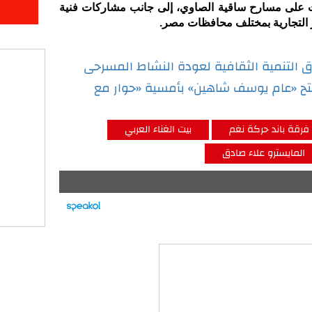
ات على مسارح ساقية الصاوي، إلى جانب مشاركات فنية
ز التجارية بمختلف محافظات مصر.
تتح «عام يوسف شاهين» بأمسية «حوار مع
فرقة باند حركة نغم
بيت الغناء العربي
المايسترو علاء صادق