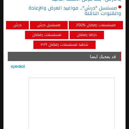
مسلسل "درش".. مواعيد العرض والإعادة
والقنوات الناقلة
مسلسلات رمضان 2026
مسلسل درش
درش
دراما رمضان
مسلسلات رمضان
شاهد مسلسلات رمضان ٢٠٢٦
قد يعجبك ايضا