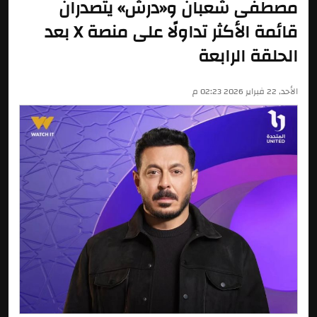
مصطفى شعبان و«درش» يتصدران
قائمة الأكثر تداولًا على منصة X بعد
الحلقة الرابعة
الأحد, 22 فبراير 2026 02:23 م