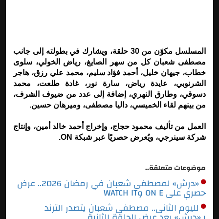
المسلسل مكوّن من 30 حلقة، ويشارك في بطولته إلى جانب
مصطفى شعبان كل من سهر الصايغ، رياض الخولي، سلوى
خطاب، جيهان خليل، أحمد فؤاد سليم، محمد علي رزق، هاجر
الشرنوبي، عايدة رياض، سارة نور، غادة طلعت، محمد
دسوقي، وطارق النهري، إضافة إلى عدد من ضيوف الشرف،
من بينهم لقاء الخميسي، داليا مصطفى، وميرهان حسين.
العمل من تأليف محمود حجاج، وإخراج أحمد خالد أمين، وإنتاج
شركة سينرجي، ويُعرض حصريًا عبر شبكة ON.
موضوعات متعلقة..
«درش» لمصطفى شعبان في رمضان 2026.. عرض
حصري على ON E وWATCH IT
لليوم الثانى.. مصطفى شعبان يتصدر الترند
بـ«درش» بعد عرض الحلقة الثانية