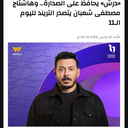
«درش» يحافظ على الصدارة.. وهاشتاج
مصطفى شعبان يتصدر التريند لليوم
الـ11
الأحد, 01 مارس 2026 02:39 م