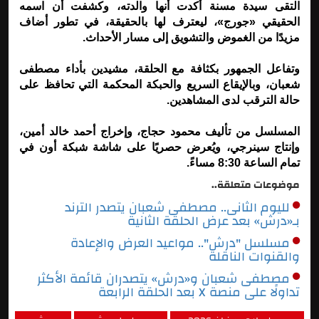
التقى سيدة مسنة أكدت أنها والدته، وكشفت أن اسمه
الحقيقي «جورج»، ليعترف لها بالحقيقة، في تطور أضاف
مزيدًا من الغموض والتشويق إلى مسار الأحداث.
وتفاعل الجمهور بكثافة مع الحلقة، مشيدين بأداء مصطفى
شعبان، وبالإيقاع السريع والحبكة المحكمة التي تحافظ على
حالة الترقب لدى المشاهدين.
المسلسل من تأليف محمود حجاج، وإخراج أحمد خالد أمين،
وإنتاج سينرجي، ويُعرض حصريًا على شاشة شبكة أون في
تمام الساعة 8:30 مساءً.
موضوعات متعلقة..
لليوم الثانى.. مصطفى شعبان يتصدر الترند
بـ«درش» بعد عرض الحلقة الثانية
مسلسل "درش".. مواعيد العرض والإعادة
والقنوات الناقلة
مصطفى شعبان و«درش» يتصدران قائمة الأكثر
تداولًا على منصة X بعد الحلقة الرابعة