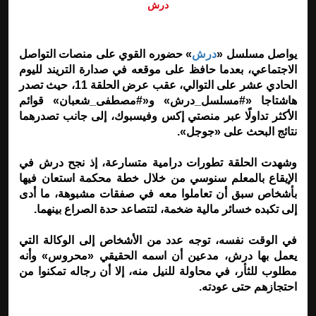
درش
يواصل مسلسل «
درش
» حضوره القوي على منصات التواصل
الاجتماعي، بعدما حافظ على موقعه في صدارة التريند لليوم
الحادي عشر على التوالي، عقب عرض الحلقة 11، حيث تصدر
هاشتاجا «#مسلسل_درش» و«#مصطفى_شعبان» قوائم
الأكثر تداولًا عبر منصتي إكس وفيسبوك، إلى جانب تصدرهما
نتائج البحث على «جوجل».
وشهدت الحلقة تطورات درامية متسارعة، إذ نجح درش في
الإيقاع بالمعلم سنوسي من خلال خطة محكمة استعان فيها
بأشخاص سبق أن تعاملوا معه في صفقات مشبوهة، ما أدى
إلى تكبده خسائر مالية ضخمة، لتتصاعد حدة الصراع بينهما.
في الوقت نفسه، توجه عدد من الأشخاص إلى الوكالة التي
يعمل بها درش، مدعين أن اسمه الحقيقي «محروس» وأنه
مطلوب للثأر، في محاولة للنيل منه، إلا أن رجاله تمكنوا من
احتجازهم حتى عودته.