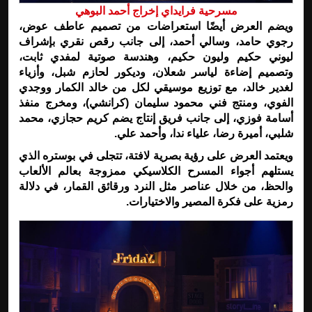
مسرحية فرايداي إخراج أحمد البوهي
ويضم العرض أيضًا استعراضات من تصميم عاطف عوض،
رجوي حامد، وسالي أحمد، إلى جانب رقص نقري بإشراف
ليوني حكيم وليون حكيم، وهندسة صوتية لمفدي ثابت،
وتصميم إضاءة لياسر شعلان، وديكور لحازم شبل، وأزياء
لغدير خالد، مع توزيع موسيقي لكل من خالد الكمار ووجدي
الفوي، ومنتج فني محمود سليمان (كرانشي)، ومخرج منفذ
أسامة فوزي، إلى جانب فريق إنتاج يضم كريم حجازي، محمد
شلبي، أميرة رضا، علياء ندا، وأحمد علي
.
ويعتمد العرض على رؤية بصرية لافتة، تتجلى في بوستره الذي
يستلهم أجواء المسرح الكلاسيكي ممزوجة بعالم الألعاب
والحظ، من خلال عناصر مثل النرد ورقائق القمار، في دلالة
رمزية على فكرة المصير والاختيارات
.