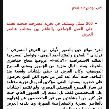
كتب : جمال عبد الناصر
200 ممثل وممثلة، في تجربة مسرحية ضخمة تعتمد
على العمل الجماعي والتناغم بين مختلف عناصر
العرض
انفرد موقع عين بالصور الأولي من العرض المسرحي "
فرايداي " للمخرج والمنتج أحمد البوهي ، وتواصل المسرحية
الغنائية الاستعراضية
«FridaY»
عروضها بنجاح جماهيري
ملحوظ، وسط إقبال متزايد من الجمهور ومحبي المسرح
الموسيقي، وكان العرض قد حظي بإشادات واسعة منذ
افتتاحه، حيث أشاد عدد كبير من نجوم الفن الذين يحرصون
على حضوره بمستواه الفني، مؤكدين أنه يمثل تجربة مختلفة
في سياق المسرح الموسيقي المصري، ولم تقتصر الإشادات
على المتخصصين فقط، بل امتدت إلى الجمهور العام، حيث
عبّر كثير من المشاهدين من غير المتخصصين عن إعجابهم
بالعناصر البصرية والاستعراضية المبهرة، وما يقدمه العرض
من تجربة ترفيهية متكاملة
.