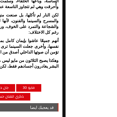
الساسة، وباعها الحلفاء، وسلمت
وأُحرقت وهي لم تتجاوز التاسعة ع
لكن النار لم تأكلها، بل صنعت منه
والمسرح والسينما والفنون، لأنها
والشجاعة والتمرد على الخوف، و
رغم كل الاختلاف
:
أنهم جميعًا عاشوا بإيمان كامل 
نفسها، وأخرى جعلت السينما ترى ال
تؤمن أن صوتها الداخلي أصدق من ال
وهكذا يصبح الثلاثون من مايو ليس م
البشر يغادرون أجسادهم فقط، لكن أث
30 مايو
جان دا
ذكري الفنان ح
قد يعجبك ايضا