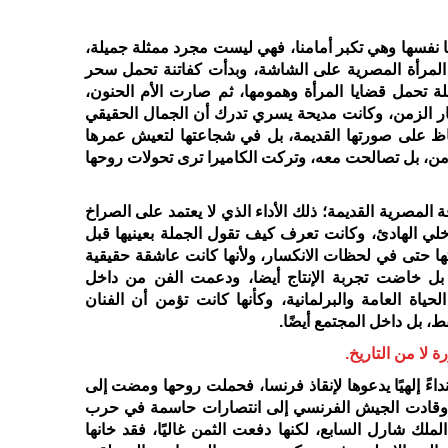
 نفسها وهي تكبر أمامنا، فهي ليست مجرد ممثلة جميلة،
لمرأة المصرية على الشاشة، وبدأت كفاتنة تحمل سحر
لة تحمل قضايا المرأة وهمومها، ثم صارت الأم الحنون،
قار الزمن، وكانت مديحة يسري تدرك أن الجمال الحقيقي
اظ على صورتها القديمة، بل في شجاعتها لتعيش عمرها
الزمن، بل تصالحت معه، وتركت الكاميرا ترى تحولات روحها
المصرية القديمة؛ ذلك الأداء الذي لا يعتمد على الصراخ
خلي الهادئ، وكانت تعرف كيف تقول الجملة بعينيها قبل
ا حتى في لحظات الانكسار، ولأنها كانت عاشقة حقيقية
، بل خاضت تجربة الإنتاج أيضا، ودعمت الفن من داخل
ياة العامة والبرلمانية، وكأنها كانت تؤمن أن الفنان
ط، بل داخل المجتمع أيضًا
.
لا من التاريخ
.
داءً إلهيًا يدعوها لإنقاذ فرنسا، فحملت روحها ومضت إلى
، وقادت الجيش الفرنسي إلى انتصارات حاسمة في حرب
ملك شارل السابع، لكنها دفعت الثمن غاليًا، فقد خانها