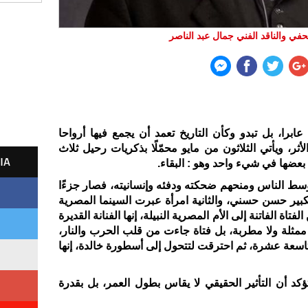
في والناقد الفني جمال عبد الناصر
عابرا، بل تبدو وكأن التاريخ تعمد أن يجمع فيها أرواحا
أثر، ويأتي الثلاثون من مايو محمّلًا بذكريات رحيل ثلاث
IA
بعضها في شيء واحد وهو : البقاء
.
سط الناس ومنحهم ضحكته ودفئه وإنسانيته، فصار جزءًا
لكبير حسن حسني، والثانية امرأة عبرت السينما المصرية
فتاة الفاتنة إلى الأم المصرية النبيلة، إنها الفنانة القديرة
 ممثلة ولا مطربة، بل فتاة جاءت من قلب الحرب والنار،
تاسعة عشرة، ثم احترقت لتتحول إلى أسطورة خالدة، إنها
تؤكد أن التأثير الحقيقي لا يقاس بطول العمر، بل بقدرة