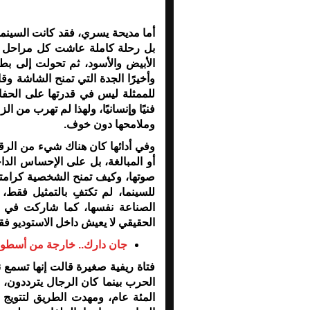
أما مديحة يسري، فقد كانت السينما
بل رحلة كاملة عاشت كل مراحل ا
الأبيض والأسود، ثم تحولت إلى بط
وأخيرًا الجدة التي تمنح الشاشة و
للممثلة ليس في قدرتها على الحف
فنيًا وإنسانيًا، ولهذا لم تهرب من 
وملامحها دون خوف
.
وفي أدائها كان هناك شيء من الرقة 
أو المبالغة، بل على الإحساس الدا
صوتها، وكيف تمنح الشخصية كرامته
للسينما، لم تكتفِ بالتمثيل فقط
الصناعة نفسها، كما شاركت في الح
الحقيقي لا يعيش داخل الاستوديو فق
جان دارك.. خارجة من أسطورة 
فتاة ريفية صغيرة قالت إنها تسمع ن
الحرب بينما كان الرجال يترددون
المئة عام، ومهدت الطريق لتتويج ال