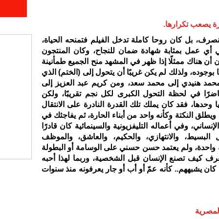
ة يصعب تكرارها
.
رف، بل كان روحا كاملة تدخل الفيلم فتمنحه الحياة،
 أي عمل بمثابة شهادة ضمان للنجاح، وكان المنتجون
أن هناك ممثلًا إذا ظهر في المشهد منح الجميع طمأنينة
ا بوجوده، ولذلك لم يكن غريبًا أن يتحول إلى (الختم) الذي
محمد هنيدي إلى محمد سعد، ومن كريم عبد العزيز إلى
ًا في لحظة التحول الكبرى لكل نجم تقريبًا، ولكن
وحدها، فقد كان يملك تلك القدرة النادرة على الانتقال
طلق النكتة وكأنه واحد من أبناء الحارة، ثم يفاجئك في
إنساني، وفي أعماله التليفزيونية والسينمائية كان قادرًا
 البسيط، والانتهازي، والحكيم، والعاشق، والموظف
واحدة، ولم يعتمد حسن حسني على الوسامة أو البطولة
عرف كيف تصنع الإنسان قبل الشخصية، وربما لهذا أحبه
بل كان يشبههم.. كأنه عمّ أو أب أو جار يعرفونه منذ سنوات
لمصرية