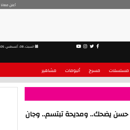
أعلن معانا
السبت، 08، أغسطس، 2026
مسلسلات
مسرح
ألبومات
مشاهير
: حسن يضحك.. ومديحة تبتسم.. وجان