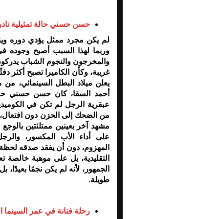
حسن حسني حالة تمثيلية نادر
لم يكن مجرد ممثل يؤدي دوره وينص
وربما لهذا السبب أصبح وجوده في
والمخرجون والنجوم الشباب يدركون 
غريبة، وكأن الكاميرا تصبح أكثر دفئً
يعلن ميلاد البطل السينمائي، من 
أحمد السقا، كان حسن حسني حاضر
عبقرية الرجل لم تكن في الكوميديا 
من الضحك إلى الحزن دون افتعال، وي
مشهد آخر بعينين ممتلئتين بالوجع ال
على أداء الأب المكسور، والرجل
المهزوم، دون أن يفقد صدقه لحظة 
التقليدية، بل على موهبة خالصة ت
الجمهور، لأنه لم يكن نجمًا بعيدًا، 
طويلة
.
رحلة فنانة في عمر السينما ا