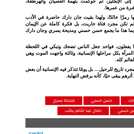
 إلى الإنجليز، ثم حوكمت بتهمة العصيان والهرطقة،
شرة من عمرها
.
ا رمزًا خالدًا، ولهذا بقيت جان دارك حاضرة في الأدب
 لم تكن مجرد فتاة حاربت، بل فكرة كاملة عن الإيمان
ربما هذا ما يجمع حسن حسني ومديحة يسري وجان دارك
بما يفعلون، فواحد جعل الناس تضحك وتبكي في اللحظة
مرأة بكل مراحلها الإنسانية، وثالثة واجهت الموت وهي
عالم كله
.
جرد تاريخ للرحيل… بل يومًا تتذكر فيه الإنسانية أن بعض
رهم يبقى حيًا، كأنه يرفض النهاية.
رك
حسن حسني
مديحة يسري
سن حسني
جمال عبد الناصر يكتب