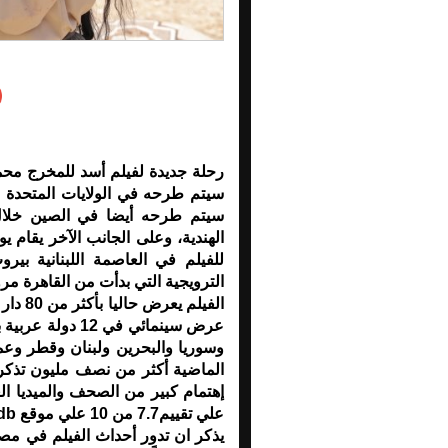
رحلة جديدة لفيلم أسد للمخرج محمد 
سيتم طرحه أيضا في الصين خلال
للفيلم في العاصمة اللبنانية ب
الترويجية التي بدأت من القاهرة مرو
عرض سينمائي في 
وسوريا والبحرين ولبنان وقطر وعمان
الماضية أكثر من نصف مليون تذك
إهتمام كبير من الصحف والميديا ال
علي تقييم7.7 من 10 علي موقع imdb العالمي.
يذكر ان تدور أحداث الفيلم في مص