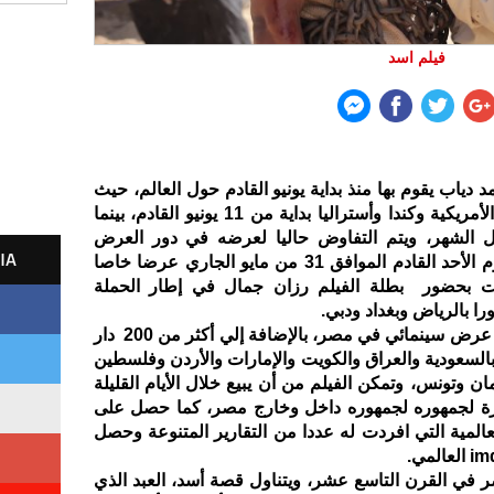
فيلم اسد
دياب يقوم بها منذ بداية يونيو القادم حول العالم، حيث
سيتم طرحه في الولايات المتحدة الأمريكية وكندا وأستراليا بداية من 11 يونيو القادم، بينما
 الشهر، ويتم التفاوض حاليا لعرضه في دور العرض
IA
الهندية، وعلى الجانب الآخر يقام يوم الأحد القادم الموافق 31 من مايو الجاري عرضا خاصا
يروت بحضور بطلة الفيلم رزان جمال في إطار الحملة
را بالرياض وبغداد ودبي.
الفيلم يعرض حاليا بأكثر من 80 دار عرض سينمائي في مصر، بالإضافة إلي أكثر من 200 دار
12 دولة عربية بالسعودية والعراق والكويت والإمارات والأردن وفلسطين
 وتونس، وتمكن الفيلم من أن يبيع خلال الأيام القليلة
رة لجمهوره لجمهوره داخل وخارج مصر، كما حصل على
عالمية التي افردت له عددا من التقارير المتنوعة وحصل
ر في القرن التاسع عشر، ويتناول قصة أسد، العبد الذي