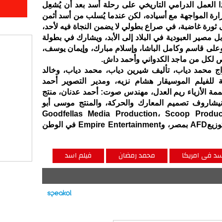
 العمل الدرامي التاريخي على رحلة أسد بعد أن يُشعِل
ارة المواجهة مع أسياده، لكن عندما يُسلب من أسد أثمن
 ثورة غاضبة، في صراع بطولي لا يضمن النجاة فيه لأحد،
مصير العبودية في البلاد إلى الأبد، ويشارك في بطولة
لى قاسم وكامل الباشا، وإسلام مبارك، وإيمان يوسف،
لكل من ماجد الكدواني وأحمد داش.
ج محمد دياب، تأليف شيرين دياب، محمد دياب، وخالد
 للفيلم الموسيقار هشام نزيه، ومدير التصوير أحمد
مة الأزياء ريم العدل، مهندس صوت: أحمد عدنان، منتج
نيشاروف تصميم المعارك والحركة، والمنتج موسى أبو
ج Goodfellas Media Production، Scoop Production، Fillme
production، BigTime Fund، وتوزيعAFD بمصر، وEmpire Entertainment في الوطن
د فى امريكا
محمد رمضان
فيلم اسد