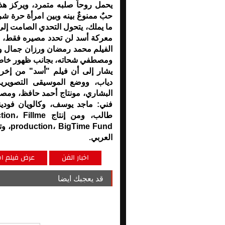
يحمل روحاً صلبه متمرد، ويركز هذا
حبٌ ممنوعٌ بينه وبين امرأة حرة شر
ما يملك، يتحول التحدي الصامت إلى
معركة أسد لن تحدد مصيره فقط، بل 
الفيلم محمد رمضان ورزان جمال وع
ومصطفي شحاته، بجانب ظهور خاص 
يشار إلى أن فيلم "أسد" من إخرا
دياب، ووضع الموسيقى التصويرية
البشاري، مونتاج أحمد حافظ، ومصم
فني: ماجد يوسف، وكالويان فودي
طالب، ومن إنتا
العربي.
اخبار الفن
عرض فيلم اس
قد يعجبك ايضا