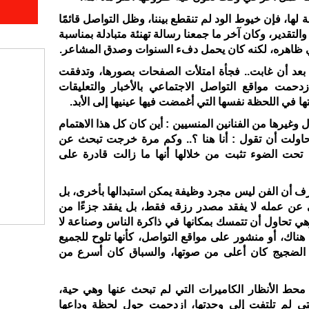
لها، فإن خيوط الود لم تنقطع بيننا، وظل التواصل قائمًا
لتقدير، وكان آخر ما جمعنا رسالة تهنئة متبادلة بمناسبة
 في ظاهره، لكنه كان يحمل دفء السنوات وصدق المشاعر
.
ا بعد أن غابت.. فجأة امتلأت الصفحات بصورها، وتدفقت
دحمت مواقع التواصل الاجتماعي بالأخبار والتعليقات
ا في اللحظة نفسها التي أغمضت فيها عينيها إلى الأبد
.
وغيرها من الفنانين المنسيين : أين كان كل هذا الاهتمام
ولت أن تقول : أنا هنا ؟
.. و
كم مرة خرجت تبحث عن
تحت الضوء تثبت من خلالها أنها ما زالت قادرة على
عرف أن الفن ليس مجرد وظيفة يمكن استبدالها بأخرى، بل
ى عن عمله لا يفقد مصدر رزقه فقط، بل يفقد جزءًا من
ي تحاول أن تتمسك بمكانها في ذاكرة الناس وصناعة لا
هناك، أو منشور على مواقع التواصل، كأنها تلوح للجميع
ن الضجيج كان أعلى من صوتها، والسباق كان أسرع من
محط الأنظار الكاميرات التي لم تبحث عنها وهي حية،
تي لم تلتفت إلى وحدتها، ازدحمت حول لحظة وداعها