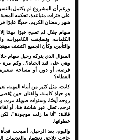
ورغم أن المشروع لم يكتمل بالنسبة 
على فترات متباعدة، تحكمه المحبة وا
شهر رمضان الكريم، حديثًا عابرًا
سهام جلال لم تصبح خبرًا مهمًا إل
الكلمات، وتسابقت الكاميرات، واز
والتأبين، وكأن الجميع اكتشف موهبته
السؤال الذي يتركه رحيل سهام جلال 
وهي على قيد الحياة؟
.. و
كم مرة حا
فرصة، أو دور، أو مساحة صغيرة 
العطاء؟
كانت، مثل كثير من أبناء المهنة، ت
هو حياة كاملة، والفنان حين يُقص
روحه أيضًا، وسنوات طويلة مرت وه
ترحم، تطل عبر شاشة هنا، أو لقاء 
قائلة: "أنا ما زلت موجودة"، لك
خطواتها
.
واليوم، بعد الرحيل، أصبحت فجأة 
جاءت تلاحق نعشها، والعدسات ال