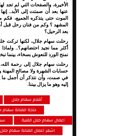
الأخيرة، والصفحات التي لم تجد 
عنها بعد أن صمتت إلى الأبد.. إنه
الموت حتى يتذكره الجميع، فكم 
المشهد ؟ وكم من فنان رحل قبل أن 
بعد الرحيل؟
رحلت سهام جلال، لكنها تركت خلفها 
أكثر مما نجيد احتضانهم؟
.. و
لماذا
نمنح الورد للنعوش بسخاء، بينما نب
رحلت سهام جلال إلى رحمة الله، إ
حسابات الشهرة ولا مصالح المهنة ول
في صمت، وأن نتذكر أن أجمل ما يمك
إليه وهو ما يزال بيننا
.
أفلام سهام جلال
جنازة الفنانة سهام ج
اعمال سهام جلال الفنية
سبب
اشهر اعمال الفنانة سهام جلال