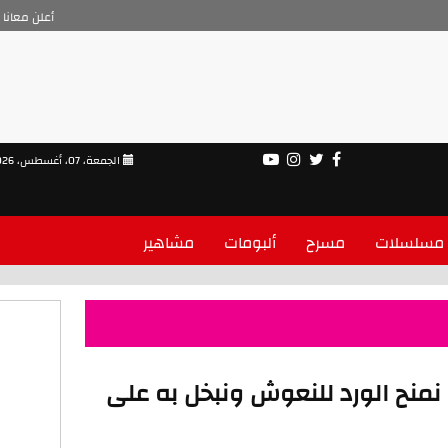
أعلن معانا
الجمعة، 07، أغسطس، 2026
مسلسلات
مسرح
ألبومات
مشاهير
: نمنح الورد للنعوش ونبخل به على