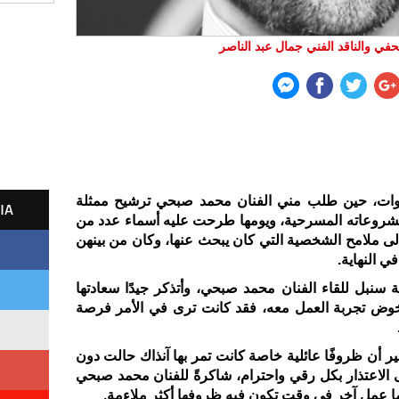
في والناقد الفني جمال عبد الناصر
وات، حين طلب مني الفنان محمد صبحي ترشيح ممثلة
IA
مشروعاته المسرحية، ويومها طرحت عليه أسماء عدد من
إلى ملامح الشخصية التي كان يبحث عنها، وكان من بينهن
ي النهاية
.
ة سنبل للقاء الفنان محمد صبحي، وأتذكر جيدًا سعادتها
لخوض تجربة العمل معه، فقد كانت ترى في الأمر فرصة
غير أن ظروفًا عائلية خاصة كانت تمر بها آنذاك حالت دون
لاعتذار بكل رقي واحترام، شاكرةً للفنان محمد صبحي
عهما عمل آخر في وقت تكون فيه ظروفها أكثر ملاءمة
.