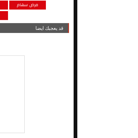
مرض سهام
م
م
قد يعجبك ايضا