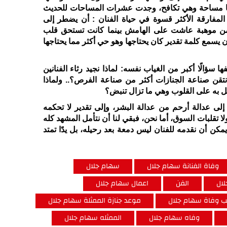
لها مساحة وهي تكافح، وجدت عشرات المساحات للحديث
ا المفارقة الأكثر قسوة في حياة الفنان : أن يضطر إلى
من موهبة عاشت على الهامش بينما كانت تستحق قلب
يسمع كلمة تقدير كان يحتاجها وهو حي أكثر مما يحتاجها
سؤالًا أكبر من الغياب نفسه: لماذا نجيد رثاء الفنانين
 نتقن صناعة الجنازات أكثر من صناعة الفرص؟
..
ولماذا
خل به على القلوب وهي ما تزال تنبض؟
لى عدالة أرحم من عدالة البشر، وإلى تقدير لا تحكمه
ا تقلبات السوق، أما نحن، فبقي لنا أن نتأمل المشهد كله
ن أن نقدمه للفنان ليس دمعة بعد رحيله، بل يدًا تمتد
وفاة الفنانة سهام جلال
سهام جلال
لال
الفن
اعمال سهام جلال
 وفاة سهام جلال
موعد جنازة الممثلة سهام جلال
وفاه سهام جلال
الممثله سهام جلال