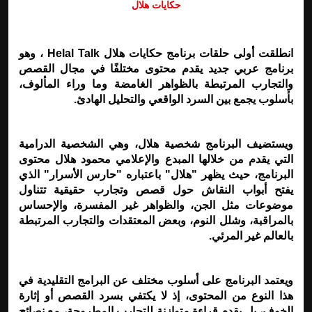
حكايات هلال
انطلقت أولى حلقات برنامج حكايات هلال
Helal Talk
، وهو
برنامج عربي جديد يقدم محتوى مختلفًا في مجال القصص
والتجارب المرتبطة بالظواهر الغامضة وما وراء المألوف،
بأسلوب يجمع بين السرد الواقعي والتحليل الهادئ
.
ويستضيف البرنامج شخصية هلال، وهي الشخصية الدرامية
التي يقدم من خلالها المبدع والإعلامي محمود هلال محتوى
البرنامج، حيث يظهر "هلال" باعتباره "حارس الأسرار" الذي
يفتح أبواب النقاش حول قصص وتجارب حقيقية تتناول
موضوعات مثل الجن، والظواهر غير المفسرة، والإحساس
بالمراقبة، وشلل النوم، وبعض المعتقدات والتجارب المرتبطة
بالعالم غير المرئي
.
ويعتمد البرنامج على أسلوب مختلف عن البرامج التقليدية في
هذا النوع من المحتوى، إذ لا يكتفي بسرد القصص أو إثارة
الخوف، بل يقدم قراءة متوازنة للتجارب المطروحة، مع نصائح