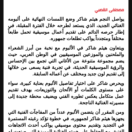
مصطفى القصبي
يواصل النجم هيثم شاكر وضع اللمسات النهائية على ألبومه
الغنائي الجديد، الذي يستعد لطرحه خلال الفترة المقبلة، في
إطار حرصه الدائم على تقديم أعمال موسيقية تحمل طابعاً
مختلفاً ومتجدداً يواكب تطلعات جمهوره.
ويتعاون هيثم شاكر في الألبوم مع نخبة من أبرز الشعراء
والملحنين والموزعين الموسيقيين في الوطن العربي، حيث
يضم مجموعة متنوعة من الأغاني التي تجمع بين الإحساس
والرؤية الموسيقية الحديثة، في تجربة فنية يسعى من خلالها
إلى تقديم لون جديد ومختلف عن أعماله السابقة.
ويحرص شاكر على اختيار تفاصيل الألبوم بعناية كبيرة، سواء
على مستوى الكلمات أو الألحان والتوزيعات، بهدف تقديم
عمل متكامل يعكس تطوره الفني ويضيف محطة جديدة إلى
مسيرته الغنائية الناجحة.
ومن المقرر أن يتضمن الألبوم عدداً من المفاجآت الفنية التي
يجهزها هيثم شاكر لجمهوره، في خطوة تؤكد رغبته المستمرة
في التجديد وتقديم محتوى موسيقي يواكب أحدث الاتجاهات
الفنية، مع الحفاظ على هويته الغنائية المميزة التي صنعت له