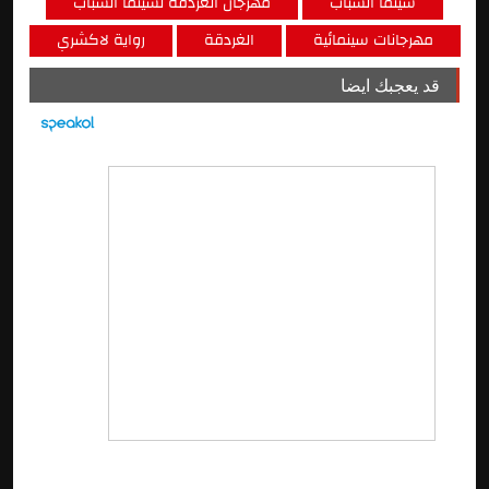
سينما الشباب
مهرجان الغردقة لسينما الشباب
مهرجانات سينمائية
الغردقة
رواية لاكشري
قد يعجبك ايضا