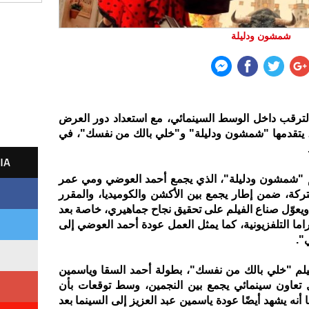
شمشون ودليلة
لترقب داخل الوسط السينمائي، مع استعداد دور العرض
ة، يتقدمها "شمشون ودليلة" و"خلي بالك من نفسك"، في
IA
م "شمشون ودليلة"، الذي يجمع أحمد العوضي ومي عمر
كة، ضمن إطار يجمع بين الأكشن والكوميديا، والمقرر
ور العرض يوم 8 يوليو. ويعوّل صناع الفيلم على تحقيق نجاح جماهيري، خاصة بعد
اما التلفزيونية، كما يمثل العمل عودة أحمد العوضي إلى
".
يلم "خلي بالك من نفسك"، بطولة أحمد السقا وياسمين
2 يوليو، في أول تعاون سينمائي يجمع بين النجمين، وسط توقعات بأن
أنه يشهد أيضًا عودة ياسمين عبد العزيز إلى السينما بعد