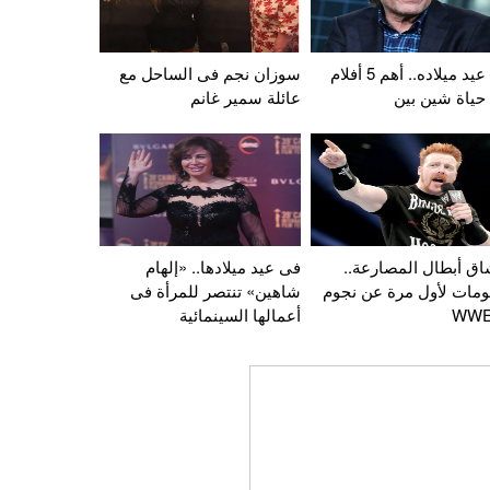
فى عيد ميلاده.. أهم 5 أفلام
سوزان نجم فى الساحل مع
حياة شين بين
عائلة سمير غانم
اق أبطال المصارعة..
فى عيد ميلادها.. «إلهام
ومات لأول مرة عن نجوم
شاهين» تنتصر للمرأة فى
أعمالها السينمائية