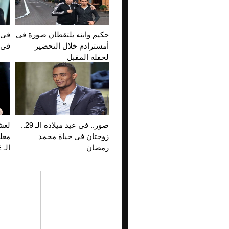
حكيم وابنه يلتقطان صورة فى
أمسترادم خلال التحضير
فى 
لحفله المقبل
صور.. فى عيد ميلاده الـ 29..
لعش
زوجتان فى حياة محمد
معل
رمضان
الـ WWE