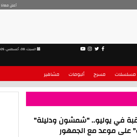
أعلن معانا
السبت، 08، أغسطس، 2026
مسلسلات
مسرح
ألبومات
مشاهير
بة في يوليو.. "شمشون ودليلة"
 على موعد مع الجمهور