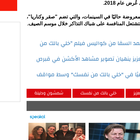
رض عام 2018.
المعروضة حاليًا في السينمات، والتي تضم "صقر وكناريا"،
تشتعل المنافسة على شباك التذاكر خلال موسم الصيف.
حمد السقا من كواليس فيلم “خلي بالك من
عزيز ينهيان تصوير مشاهد الأكشن في قبرص
اعيًا في "خلي بالك من نفسك" وسط مواقف
زيز
خلي بالك من نفسك
شمشون ودليلة