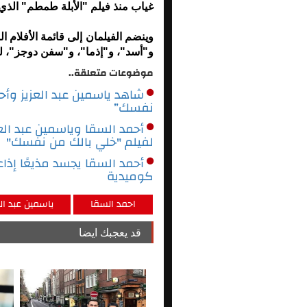
غياب منذ فيلم "الأبلة طمطم" الذي عُ
وينضم الفيلمان إلى قائمة الأفلام 
و"أسد"، و"إذما"، و"سفن دوجز"، ل
موضوعات متعلقة..
شاهد ياسمين عبد العزيز وأ
نفسك”
أحمد السقا وياسمين عبد ال
لفيلم "خلي بالك من نفسك"
أحمد السقا يجسد مذيعًا إذ
كوميدية
احمد السقا
ياسمين عبد الع
قد يعجبك ايضا