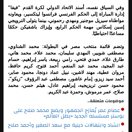
وفي السياق نفسه، أسند الاتحاد الدولي لكرة القدم "فيفا"
إدارة المباراة إلى الحكم الفرنسي فرانسوا ليتكسير، ويعاونه
مواطناه سيريل موجنير ومهدي رحموني، بينما يتولى النرويجي
إسبن إسكاس مهمة الحكم الرابع، وإيزاك باشفيكن حكمًا
مساعدًا احتياطيًا.
وتضم قائمة منتخب مصر في البطولة: محمد الشناوي،
مصطفى شوبير، المهدي سليمان، محمد علاء، محمد هاني،
طارق علاء، حمدي فتحي، رامي ربيعة، ياسر إبراهيم، حسام
عبد المجيد، محمد عبد المنعم، أحمد فتوح، كريم حافظ،
مروان عطية، مهند لاشين، نبيل عماد دونجا، محمود صابر،
أحمد سيد زيزو، إمام عاشور، مصطفى عبد الرؤوف "زيكو"،
محمود حسن تريزيجيه، إبراهيم عادل، هيثم حسن، محمد
صلاح، عمر مرموش، وحمزة عبد الكريم.
موضوعات متعلقة..
عصام عمر يُمازح الجمهور ويضع محمد صلاح على
بوستر مسلسله الجديد «بطل العالم»
انشاد وابتهالات دينية مع سعد الصغير وأحمد صلاح