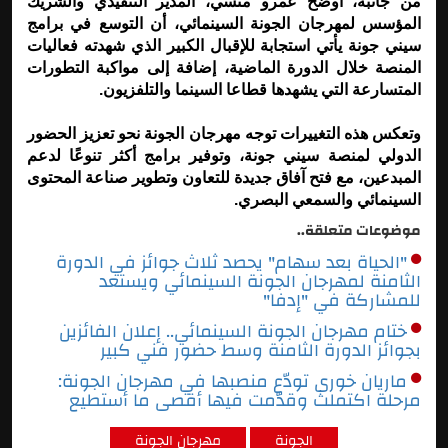
من جانبه، أوضح عمرو منسي، المدير التنفيذي والشريك
المؤسس لمهرجان الجونة السينمائي، أن التوسع في برامج
سيني جونة يأتي استجابة للإقبال الكبير الذي شهدته فعاليات
المنصة خلال الدورة الماضية، إضافة إلى مواكبة التطورات
المتسارعة التي يشهدها قطاعا السينما والتلفزيون.
وتعكس هذه التغييرات توجه مهرجان الجونة نحو تعزيز الحضور
الدولي لمنصة سيني جونة، وتوفير برامج أكثر تنوعًا لدعم
المبدعين، مع فتح آفاق جديدة للتعاون وتطوير صناعة المحتوى
السينمائي والسمعي البصري.
موضوعات متعلقة..
"الحياة بعد سهام" يحصد ثلاث جوائز في الدورة
الثامنة لمهرجان الجونة السينمائي ويستعد
للمشاركة في "إدفا"
ختام مهرجان الجونة السينمائي.. إعلان الفائزين
بجوائز الدورة الثامنة وسط حضور فني كبير
ماريان خوري تودّع منصبها في مهرجان الجونة:
مرحلة اكتملت وقدّمت فيها أقصى ما أستطيع
الجونة
مهرجان الجونة