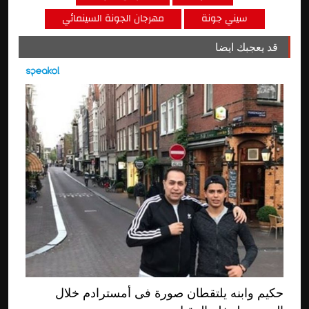
سيني جونة
مهرجان الجونة السينمائي
قد يعجبك ايضا
حكيم وابنه يلتقطان صورة فى أمسترادم خلال