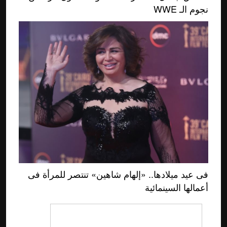
نجوم الـ WWE
فى عيد ميلادها.. «إلهام شاهين» تنتصر للمرأة فى
أعمالها السينمائية