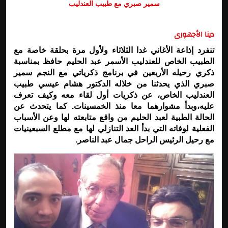
سمير صبري مع طبيب العندليب
دينا الأجهورى
تنفرد إذاعة الأغاني غدا الثلاثاء ولأول مرة بحلقة خاصة مع
الطبيب الخاص للعندليب الأسمر عبد الحليم حافظ بمناسبة
ذكري رحيله الأربعين في برنامج ذكرياتي مع النجم سمير
صبري الذي يحدثنا من خلاله الدكتور هشام عيسي طبيب
العندليب الخاص، عن ذكريات أول لقاء معه وكيف تعرف
عليه،وبدأ مشوارهما معا منذ الخمسينات. كما يتحدث عن
الحالة الطبية لعبد الحليم من واقع متابعته لها وعن الأسباب
الفعلية لوفاته التي بدأ العد التنازلي لها مع مطلع السبعينيات
مع رحيل الرئيس الراحل جمال عبد الناصر.