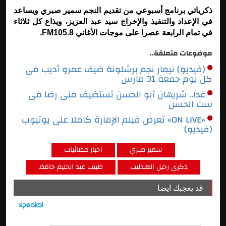
ذكرياتي برنامج أسبوعي من تقديم النجم سمير صبري ويساعد
في الإعداد والتنفيذ والإخراج سيد عبد العزيز، ويذاع كل ثلاثاء
في تمام الرابعة عصرا على موجات الأغاني 105.8
FM
.
موضوعات متعلقة..
(فيديو) نيمار نجم برشلونة ضيف عمرو أديب فى
كل يوم جمعة 31 مارس
غدا.. شريهان أبو الحسن تستضيف منى رضا فى
ست الحسن
«ON LIVE» تعرض فيلم الإمارة كاملا على يوتيوب
(فيديو)
سمير صبري
اخبار فضائيات
ذكرى رحيل العندليب
طبيب عبد الحليم حافظ
قد يعجبك ايضا