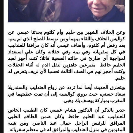
وعن الخلاف الشهير بين حليم وأم كلثوم يحدثنا عيسي عن
كواليس الخلاف واللقاء بينهما ومن توسط للصلح الذي لم يتم،
بعد رفض أم كلثوم، وأضاف عيسي أنه كان مرافقا للعندليب
في كل سفرياته وفي بيته وفي حفلاته وكان علي استعداد
لمواجهة أي طارئ في حالته الصحية قائلا: كنت أجهز لعبد
الحليم حافظ متبرعين جاهزين لنقل الدم له أثناء الحفلات
وكنت أحجز لهم في الصف الثالث تحسبا لأي نزيف يتعرض له
حليم.
ويتطرق الحديث أيضا لما تردد عن زواج العندليب والسندريلا
سعاد حسني، حيث يروي كواليسه إلى أن تمت خطبتهما في
المغرب بمباركة يوسف بك وهبي.
جدير بالذكر أن الدكتور هشام عيسي كان الطبيب الخاص
للعندليب عبد الحليم حافظ وكان ضمن الطاقم الطبي
المرافق للرئيس الراحل جمال عبد الناصر، ومن شبه
المقيمين في منزل العندليب والمرافق له في معظم سفرياته.