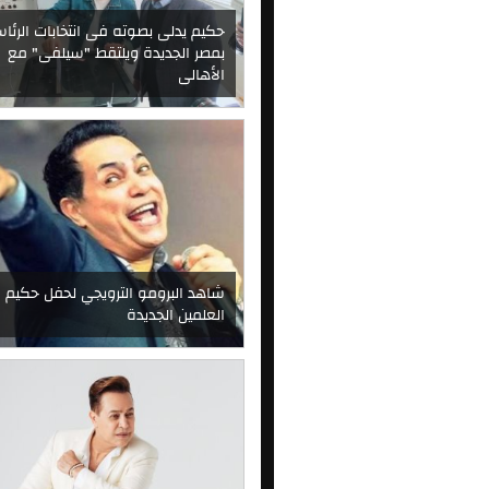
حكيم يدلى بصوته فى انتخابات الرئا
بمصر الجديدة ويلتقط "سيلفى" مع
الأهالى
شاهد البرومو الترويجي لحفل حكيم
العلمين الجديدة