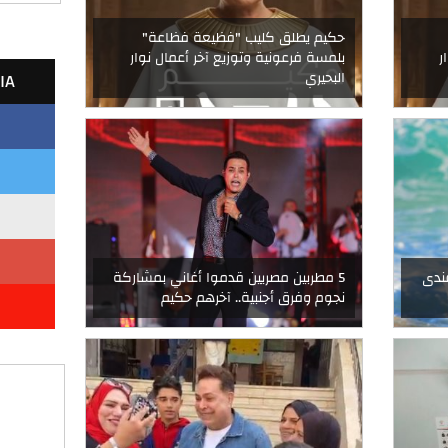
حكيم يطلق كليب "فظيعة فظاعة"
ر
بلمسة فرعونية وتوزيع آخر أعمال نوار
IA
البحيري
ندى
5 مطربين مصريين قدموا أغاني بمشاركة
نجوم وفرق أجنبية.. آخرهم حكيم