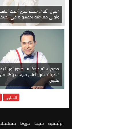
"قول الله".. حكيم يطرح أحدث أغانيه
وأولى مفاجآته لجمهوره فى الصيف
حكيم يستعيد ذكريات صدور أول ألبوم
مليون
السابق
الرئيسية
سيما
مزيكا
مسلسلا