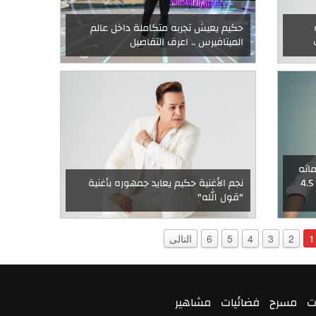
حكيم يعيش تجربه متكاملة داخل عالم
الميتافيرس .. اعرف التفاصيل
اته
"نظرة": حقق أعلى مبيعات بأكثر من 4.5
نجم الأغنية حكيم يعايد جمهوره بأغنية
"قول الله"
1
2
3
4
5
6
التالى
ت
مسرح
فضائيات
مشاهير