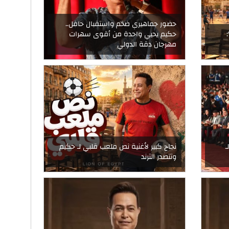
حضور جماهيري ضخم واستقبال حافل..
حكيم يحيي واحدة من أقوى سهرات
مهرجان دقة الدولي
ـ
نجاح كبير لأغنية نص ملعب قلبي لـ حكيم
وتتصدر الترند