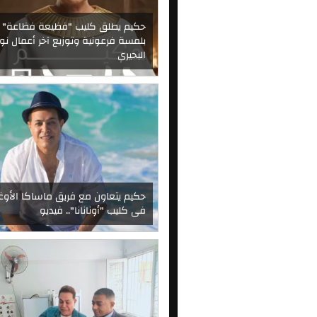
حكيم يطلق كليب "فظيعة فظاعة"
بلمسة فرعونية وتوزيع آخر أعمال نوا
البحيري
حكيم يتعاون مع فريق ماساكا الأوغ
فى كليب "أونانانا".. فيديو