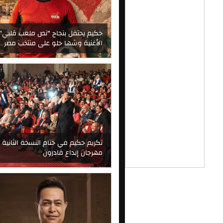
حكيم يحتفل بنجاح "نص ملعب قلبي":
الأغنية وشها حلو على منتخب مصر
تكريم حكيم في ختام النسخة الثانية ل
مهرجان إبداع قادرون