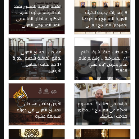
الهيئة العربية للمسرح تمدد
9 إصدارات جديدة للهيئة
باب الترشح لجائزة الشيخ
العربية للمسرح يتم طرحها
الدكتور سلطان القاسمي
بمهرجان المسرح العربي
للتميز المسرحي العربي
فلسطين ضيف شرف «أيام
مهرجان المسرح العربي
77 المسرحية».. وتكريم غنام
يوقع اتفاقية لتنظيم الدورة
غنام وعرض "بأم عيني
17 مع نقابة الفنانين
1948"
الأردنيين
قراءة في كتاب " المفهوم
الأردن يحتضن مهرجان
الاجتماعي للمسرح " للدكتور
المسرح العربي في دورته
مدحت الكاشف
السابعة عشرة