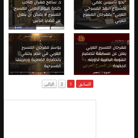
"نحو تأسيس علمي
د. سامح مهران صاحب
لمشروع النقد المسرحي
كلمة اليوم العربي للمسرح:
العربي" بمهرجان المسرح
المسرح لا يمكن أن ينعزل
العربي
عن قضايا الناس
مهرجان المسرح العربي
بوستر مهرجان المسرح
يعلن عن مسابقة لتصميم
العربي في مصر يحتفي
الهوية البصرية لدورته
بالحضارة المصرية ورمزيتها
الجديدة
المسرحية
السابق
1
2
التالى