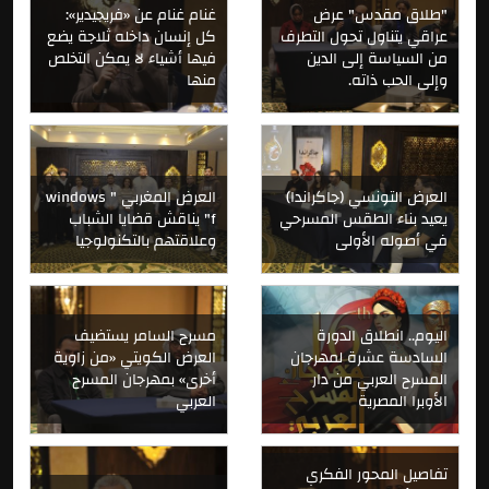
"طلاق مقدس" عرض
غنام غنام عن «فريجيدير»:
عراقي يتناول تحول التطرف
كل إنسان داخله ثلاجة يضع
من السياسة إلى الدين
فيها أشياء لا يمكن التخلص
وإلى الحب ذاته.
منها
العرض التونسي (جاكراندا)
العرض المغربي " windows
يعيد بناء الطقس المسرحي
f" يناقش قضايا الشباب
في أصوله الأولى
وعلاقتهم بالتكنولوجيا
اليوم.. انطلاق الدورة
مسرح السامر يستضيف
السادسة عشرة لمهرجان
العرض الكويتي «من زاوية
المسرح العربي من دار
أخرى» بمهرجان المسرح
الأوبرا المصرية
العربي
تفاصيل المحور الفكري