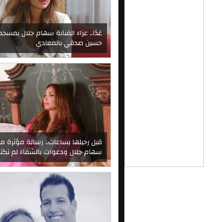
غدًا.. عزاء الفنانة سهام جلال بمسجد
حسين صدقي بالمعادي
قبل رحيلها بساعات.. رسالة مؤثرة م
سهام جلال ودعوات بالشفاء لم تكت