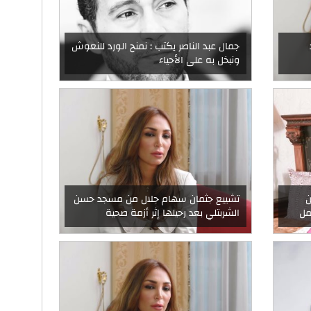
جمال عبد الناصر يكتب : نمنح الورد للنعوش
ونبخل به على الأحياء
ن
تشييع جثمان سهام جلال من مسجد حسن
مل
الشربتلي بعد رحيلها إثر أزمة صحية