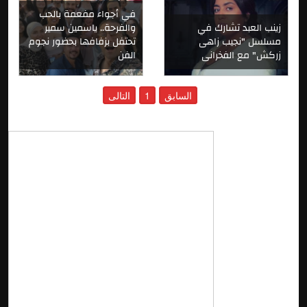
في أجواء مفعمة بالحب
زينب العبد تشارك في
والفرحة.. ياسمين سمير
مسلسل "نجيب زاهى
تحتفل بزفافها بحضور نجوم
زركش" مع الفخرانى
الفن
السابق
1
التالى