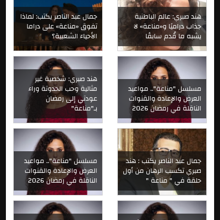
هند صبري: عالم الباطنية
جمال عبد الناصر يكتب: لماذا
جذاب دراميًا و«مناعة» لا
تفوق «مناعة» على دراما
يشبه ما قُدم سابقًا
الأحياء الشعبية؟
هند صبري: شخصية غير
مسلسل "مناعة".. مواعيد
مثالية وحب الحدوتة وراء
العرض والإعادة والقنوات
عودتي إلى رمضان
الناقلة في رمضان 2026
بـ"مناعة"
جمال عبد الناصر يكتب : هند
مسلسل "مناعة".. مواعيد
صبري تكسب الرهان من أول
العرض والإعادة والقنوات
حلقة في " مناعة "
الناقلة في رمضان 2026