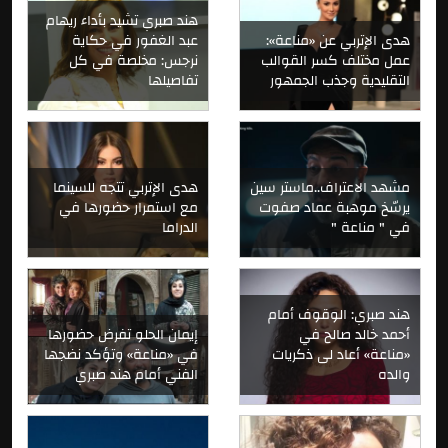
هند صبري تشيد بأداء ريهام
هدى الإتربي عن «مناعة»:
عبد الغفور في حكاية
عمل مختلف كسر القوالب
نرجس: مخلصة في كل
التقليدية وجذب الجمهور
تفاصيلها
مشهد الاعتراف..ماستر سين
هدى الإتربي تتجه للسينما
يرسّخ موهبة عماد صفوت
مع استمرار حضورها في
في " مناعة "
الدراما
هند صبري: الوقوف أمام
أحمد خالد صالح في
إيمان الحلو تفرض حضورها
«مناعة» أعاد لى ذكريات
في «مناعة» وتؤكد نضجها
والده
الفني أمام هند صبري