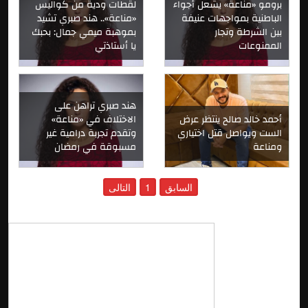
برومو «مناعة» يشعل أجواء
لقطات ودية من كواليس
الباطنية بمواجهات عنيفة
«مناعة».. هند صبري تشيد
بين الشرطة وتجار
بموهبة ميمي جمال: بحبك
الممنوعات
يا أستاذتي
هند صبري تراهن على
أحمد خالد صالح ينتظر عرض
الاختلاف في «مناعة»
الست ويواصل قتل اختياري
وتقدم تجربة درامية غير
ومناعة
مسبوقة في رمضان
السابق
1
التالى