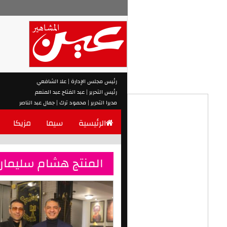
رئيس مجلس الإدارة | علا الشافعي
رئيس التحرير | عبد الفتاح عبد المنعم
مديرا التحرير | محمود ترك | جمال عبد الناصر
الرئيسية
سيما
مزيكا
المنتج هشام سليمان