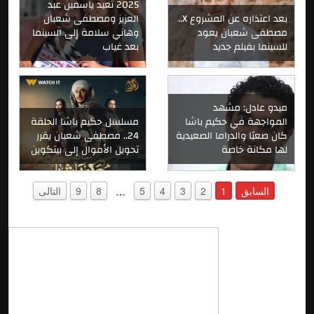
2025 تعيد ياسمين عبد
بعد اعتذاره عن المشروع X..
العزيز ومصطفى شعبان
مصطفى شعبان يعود
وهاني سلامة إلى السينما
للسينما بفيلم جديد
بعد غياب
ميدو عادل: مشهد
المواجهة في حكيم باشا
مسلسل حكيم باشا الحلقة
كان صعبًا والدراما الصعيدية
24.. مصطفى شعبان يقرر
لها مكانة خاصة
تحويل الأموال إلى بيتكوين
السابق
1
2
3
4
5
8
9
التالى
…