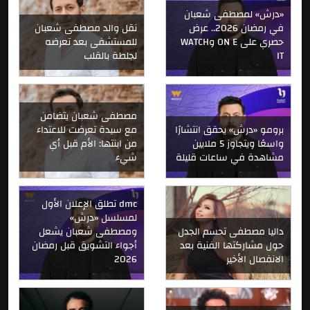
«درش» لمصطفى شعبان
في رمضان 2026.. عرض
نقل والد مصطفى شعبان
حصري على ON E وWATCH
للمستشفى بعد تعرضه
IT
لجلطة بالقلب
مصطفى شعبان يتضامن
برومو «درش» يحقق انتشارًا
مع سيدة تعرضت للاعتداء
واسعًا ويتجاوز 5 ملايين
من ابنتها: الأم قبل أي
مشاهدة في ساعات قليلة
شيء
dmc تطلق الإعلان الأول
لمسلسل «درش»
داليا مصطفى تحسم الجدل
ومصطفى شعبان يشعل
حول مشاركتها الفنية بعد
أجواء التشويق قبل رمضان
الانفصال الأخير
2026