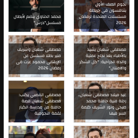
نجوم الصف الأول
يتنافسون في خريطة
مسلسلات المتحدة لرمضان
محمد الحناوي ينضم لأبطال
2026
مسلسل"درش"
مصطفى شعبان يشيد
مصطفى شعبان وشريف
بالأطباء بعد نجاح عملية
منير بطلا مسلسل عن
والده الجراحية: "كل الشكر
الإرهابى محمود عزت فى
والامتنان"
رمضان 2026
عيد ميلاد مصطفى شعبان..
مصطفى القصبي يكتب:
رحلة فنية حافلة محمد
مصطفى شعبان قصة
صبحى ونور الشريف كلمة
حافلة من مدرسة الكبار
السر فيها
لقمة النجومية