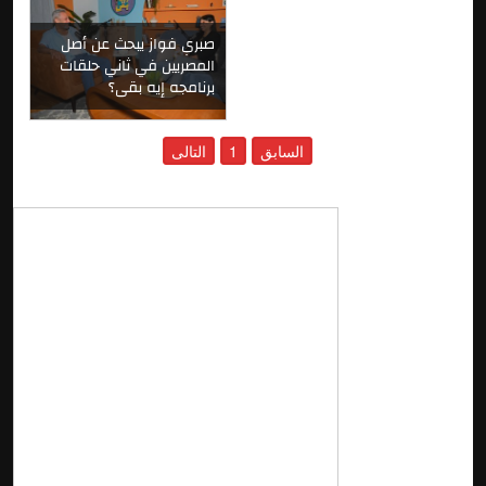
صبري فواز يبحث عن أصل
المصريين في ثاني حلقات
برنامجه إيه بقى؟
السابق
1
التالى