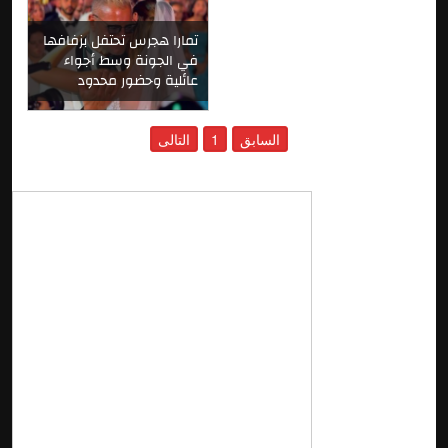
تمارا هجرس تحتفل بزفافها
في الجونة وسط أجواء
عائلية وحضور محدود
السابق
1
التالى