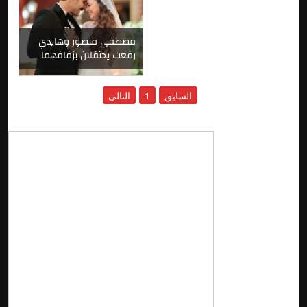
مصطفى منصور وهايدي
رفعت يحتفلان بزفافهما
السابق
1
التالى