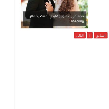
مصطفى منصور وهايدي رفعت يحتفلان
بزفافهما
السابق
1
التالى