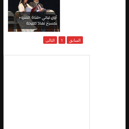
أول ليالي «فتاة المترو»
بمسرح نهاد صليحة
السابق
1
التالى