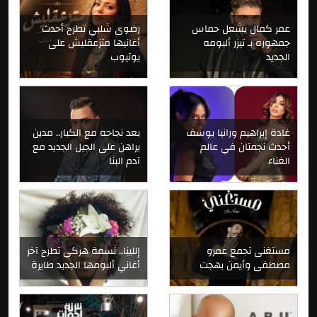
عمر كمال يشعل حماس
رضوى شلبي تطرح أحدث
جمهوره بـ تيزر ألبومه
أغانيها متزعقليش على
الجديد
يوتيوب
غادة إبراهيم ورانيا يوسف
بعد نجاحه مع الكبار.. مدين
أحدث نجمتان في عالم
يراهن على الجيل الجديد مع
الغناء
آدم البنا
مستغنى تجمع عمرو
إللينِا.. نسمة هركي تطرح آخر
مصطفى وأيمن بهجت
أغاني ألبومها الجديد طايرة