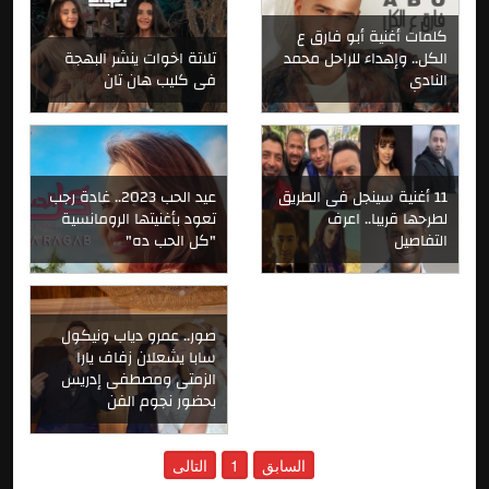
كلمات أغنية أبو فارق ع
الكل.. وإهداء للراحل محمد
تلاتة اخوات ينشر البهجة
النادي
فى كليب هان تان
11 أغنية سينجل فى الطريق
عيد الحب 2023.. غادة رجب
لطرحها قريبا.. اعرف
تعود بأغنيتها الرومانسية
التفاصيل
"كل الحب ده"
صور.. عمرو دياب ونيكول
سابا يشعلان زفاف يارا
الزمتى ومصطفى إدريس
بحضور نجوم الفن
السابق
1
التالى