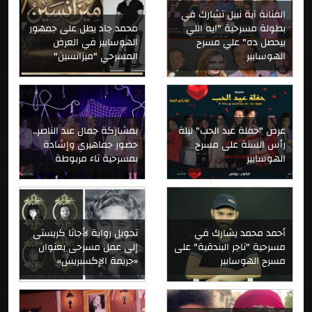
الفنانة آية نبيل تشارك في
بطولة مسرحية "ايه اللي
محمد جاد يطل على جمهور
بيحصل ده" علي مسرح
الهوسابير في العرض
الهوسابير
المسرحي "ميزانسين"
عرض "حفلة عيد الحب" ليلة
بمشاركة جمال عبد الناصر..
رأس السنة على مسرح
حضور جماهيري وإشادة
الهوسابير
بمسرحية تاء مربوطة
أحمد محمد يشارك في
تحويل رواية لأجاثا كريستى
مسرحية "تاجر البندقية" على
إلى عمل مسرحى بعنوان
مسرح الهوسابير
«جريمة الإكسبريس»