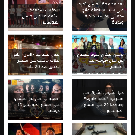
بعد مداهمة المسرح..تعرف
على سبب استعانة منتج
3 حفلات لـ«علامة
«حماتى راجل» بــ حنجرة
استفهام» على مسرح
وكزبرة
الهوسابير
مجدى فكرى يعود للمسرح
صور.. مسرحية «الخان» حلم
من خلال «بؤجة» غدا
طلاب جامعة عين شمس
الخميس
يتحقق بعد 20 عاما
دنيا الشيمى تشارك فى
مسرحية "نجمة داوود"
«مغنواتى فى بحر العشق»
وعرضها 29 على مسرح
على مسرح الهوسابير 15
الهوسابير
ديسمبر