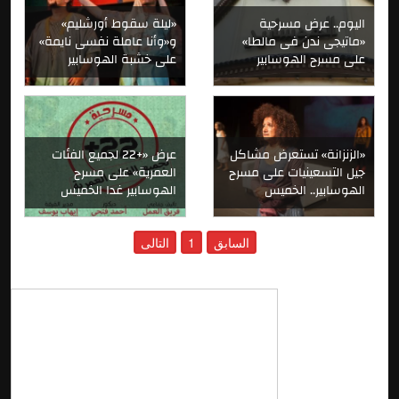
اليوم.. عرض مسرحية
«ليلة سقوط أورشليم»
«ماتيجى ندن فى مالطا»
و«وأنا عاملة نفسى نايمة»
على مسرح الهوسابير
على خشبة الهوسابير
«الزنزانة» تستعرض مشاكل
عرض «+22 لجميع الفئات
جيل التسعينيات على مسرح
العمرية» على مسرح
الهوسابير.. الخميس
الهوسابير غدا الخميس
السابق
1
التالى