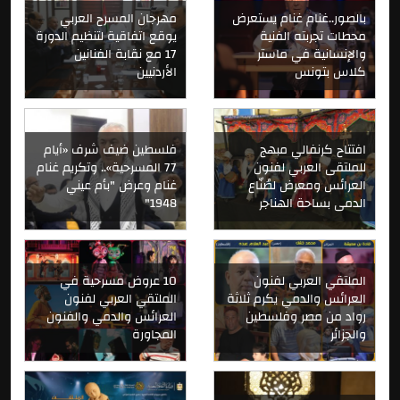
بالصور..غنام غنام يستعرض
مهرجان المسرح العربي
محطات تجربته الفنية
يوقع اتفاقية لتنظيم الدورة
والإنسانية في ماستر
17 مع نقابة الفنانين
كلاس بتونس
الأردنيين
افتتاح كرنفالي مبهج
فلسطين ضيف شرف «أيام
للملتقى العربي لفنون
77 المسرحية».. وتكريم غنام
العرائس ومعرض لصُنّاع
غنام وعرض "بأم عيني
الدمى بساحة الهناجر
1948"
الملتقي العربي لفنون
10 عروض مسرحية في
العرائس والدمي يكرم ثلاثة
الملتقي العربي لفنون
رواد من مصر وفلسطين
العرائس والدمي والفنون
والجزائر
المجاورة