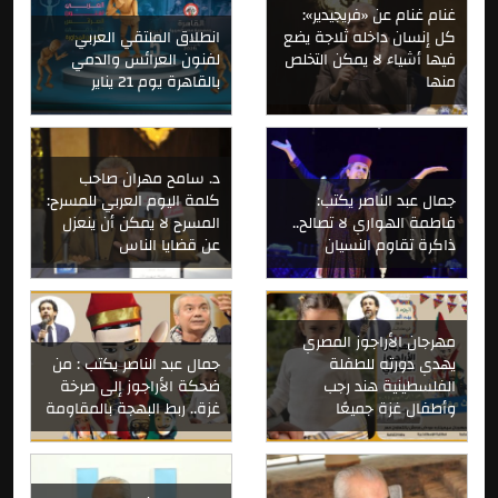
غنام غنام عن «فريجيدير»:
كل إنسان داخله ثلاجة يضع
انطلاق الملتقي العربي
فيها أشياء لا يمكن التخلص
لفنون العرائس والدمي
منها
بالقاهرة يوم 21 يناير
د. سامح مهران صاحب
جمال عبد الناصر يكتب:
كلمة اليوم العربي للمسرح:
فاطمة الهواري لا تصالح..
المسرح لا يمكن أن ينعزل
ذاكرة تقاوم النسيان
عن قضايا الناس
مهرجان الأراجوز المصري
يهدي دورته للطفلة
جمال عبد الناصر يكتب : من
الفلسطينية هند رجب
ضحكة الأراجوز إلى صرخة
وأطفال غزة جميعًا
غزة.. ربط البهجة بالمقاومة